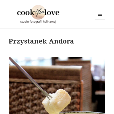
MENU
I
cookthelove
WIDGETY
Przystanek Andora