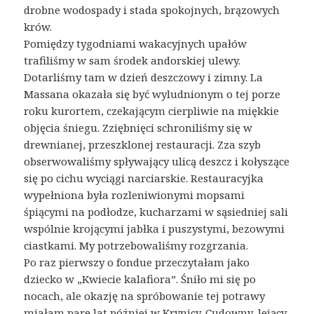
drobne wodospady i stada spokojnych, brązowych
krów.
Pomiędzy tygodniami wakacyjnych upałów
trafiliśmy w sam środek andorskiej ulewy.
Dotarliśmy tam w dzień deszczowy i zimny. La
Massana okazała się być wyludnionym o tej porze
roku kurortem, czekającym cierpliwie na miękkie
objęcia śniegu. Zziębnięci schroniliśmy się w
drewnianej, przeszklonej restauracji. Zza szyb
obserwowaliśmy spływający ulicą deszcz i kołyszące
się po cichu wyciągi narciarskie. Restauracyjka
wypełniona była rozleniwionymi mopsami
śpiącymi na podłodze, kucharzami w sąsiedniej sali
wspólnie krojącymi jabłka i puszystymi, bezowymi
ciastkami. My potrzebowaliśmy rozgrzania.
Po raz pierwszy o fondue przeczytałam jako
dziecko w „Kwiecie kalafiora”. Śniło mi się po
nocach, ale okazję na spróbowanie tej potrawy
miałam parę lat później w Krynicy. Cudowny, lejący