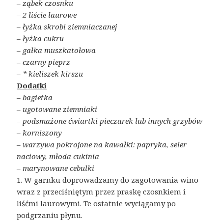
– ząbek czosnku
– 2 liście laurowe
– łyżka skrobi ziemniaczanej
– łyżka cukru
– gałka muszkatołowa
– czarny pieprz
– * kieliszek kirszu
Dodatki
– bagietka
– ugotowane ziemniaki
– podsmażone ćwiartki pieczarek lub innych grzybów
– korniszony
– warzywa pokrojone na kawałki: papryka, seler
naciowy, młoda cukinia
– marynowane cebulki
1. W garnku doprowadzamy do zagotowania wino
wraz z przeciśniętym przez praskę czosnkiem i
liśćmi laurowymi. Te ostatnie wyciągamy po
podgrzaniu płynu.